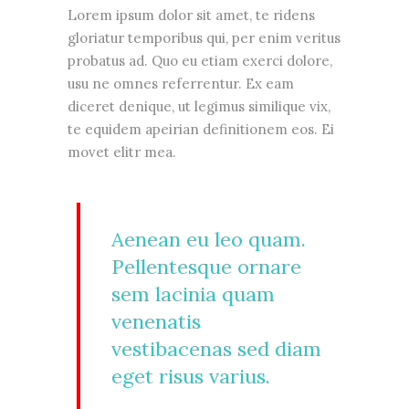
Lorem ipsum dolor sit amet, te ridens
gloriatur temporibus qui, per enim veritus
probatus ad. Quo eu etiam exerci dolore,
usu ne omnes referrentur. Ex eam
diceret denique, ut legimus similique vix,
te equidem apeirian definitionem eos. Ei
movet elitr mea.
Aenean eu leo quam.
Pellentesque ornare
sem lacinia quam
venenatis
vestibacenas sed diam
eget risus varius.