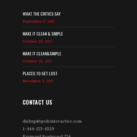
WHAT THE CRITICS SAY
September 17, 2017
MAKE IT CLEAN & SIMPLE
October 20, 2017
MAKE IT CLEAN&SIMPLE
October 28, 2017
PLACES TO GET LOST
November 3, 2017
CONTACT US
dishup@qodeinteractive.com
1-444-123-4559
Raymond Boulevard 224,