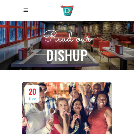
myhouseoffurniture.com
link slot gacor
link slot gacor
link slot gacor
link gacor
slot online
toto togel
jacktoto
toto togel
toto togel
jacktoto
jacktoto
toto togel
slot gacor
jacktoto
slot gacor
situs togel
situs togel
link slot
situs togel
slot resmi
situs slot
situs slot
situs slot
Read our
DISHUP
20
Dec