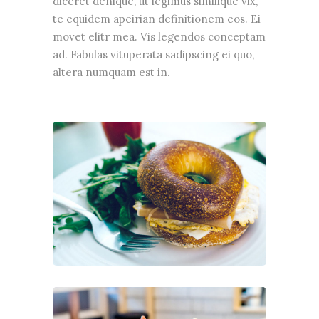
diceret denique, ut legimus similique vix,
te equidem apeirian definitionem eos. Ei
movet elitr mea. Vis legendos conceptam
ad. Fabulas vituperata sadipscing ei quo,
altera numquam est in.