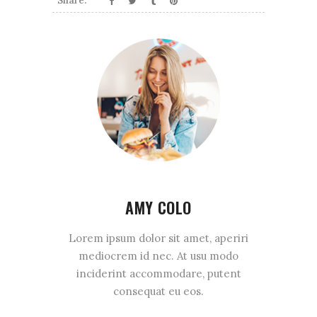
Share:
AMY COLO
Lorem ipsum dolor sit amet, aperiri
mediocrem id nec. At usu modo
inciderint accommodare, putent
consequat eu eos.