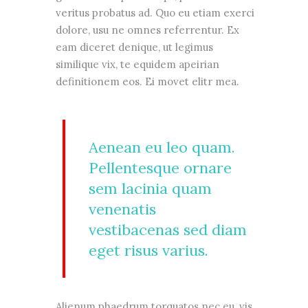
veritus probatus ad. Quo eu etiam exerci
dolore, usu ne omnes referrentur. Ex
eam diceret denique, ut legimus
similique vix, te equidem apeirian
definitionem eos. Ei movet elitr mea.
Aenean eu leo quam.
Pellentesque ornare
sem lacinia quam
venenatis
vestibacenas sed diam
eget risus varius.
Alienum phaedrum torquatos nec eu, vis