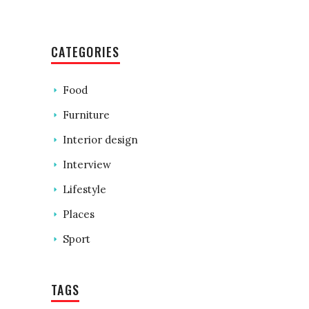
CATEGORIES
Food
Furniture
Interior design
Interview
Lifestyle
Places
Sport
TAGS