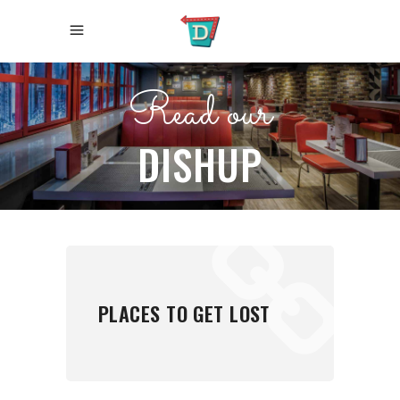
myhouseoffurniture.com
link slot gacor
link slot gacor
link gacor
slot online
toto togel
jacktoto
toto togel
toto togel
jacktoto
jacktoto
toto togel
slot gacor
jacktoto
slot gacor
situs togel
situs togel
link slot
situs togel
slot resmi
situs slot
situs slot
situs slot
Read our
DISHUP
PLACES TO GET LOST